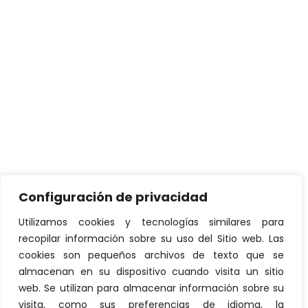
BIO HUMA NETICS®, una marca reconocida
TIKAY ECUADOR
LA HUELLA OCULTA: ¿Cómo su
TIKAY ECUADOR
LA BELLEZA SOSTENIBLE: Por Qué la
TIKAY ECUADOR
Configuración de privacidad
Contáctenos
Utilizamos cookies y tecnologías similares para
recopilar información sobre su uso del Sitio web. Las
cookies son pequeños archivos de texto que se
informacion@tikayecuador.com
almacenan en su dispositivo cuando visita un sitio
+593 99 200 4591
web. Se utilizan para almacenar información sobre su
Quito – Ecuador
visita, como sus preferencias de idioma, la